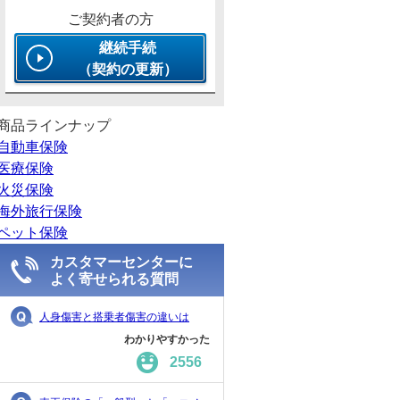
ご契約者の方
継続手続
（契約の更新）
商品ラインナップ
自動車保険
医療保険
火災保険
海外旅行保険
ペット保険
カスタマーセンターに
よく寄せられる質問
人身傷害と搭乗者傷害の違いは
わかりやすかった
2556