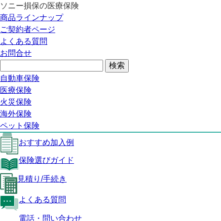
ソニー損保の医療保険
医療保険トップ
商品ラインナップ
SUREの特長
ご契約者ページ
保障内容
よくある質問
おすすめ加入例
お問合せ
保険選びガイド
見積り/手続き
よくある質問
自動車保険
医療保険トップ
医療保険
火災保険
SUREの特長
海外保険
保障内容
ペット保険
おすすめ加入例
保険選びガイド
見積り/手続き
よくある質問
電話・問い合わせ