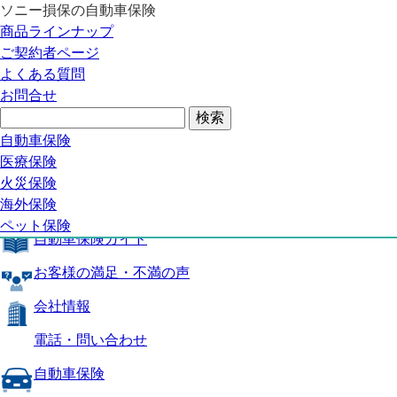
ソニー損保の自動車保険
自動車保険トップ
商品ラインナップ
商品の特長
ご契約者ページ
補償内容
よくある質問
自動車保険ガイド
お問合せ
お客様の満足・不満の声
よくある質問
自動車保険トップ
自動車保険
医療保険
商品の特長
火災保険
海外保険
補償内容
ペット保険
自動車保険ガイド
お客様の満足・不満の声
会社情報
電話・問い合わせ
自動車保険