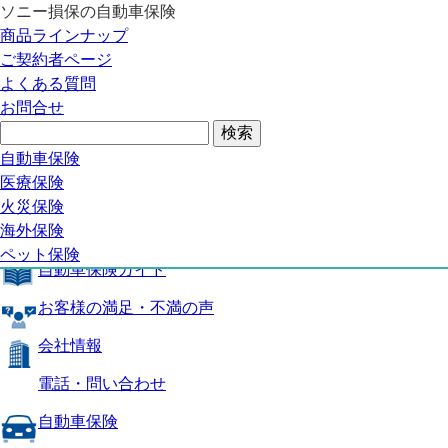
ソニー損保の自動車保険
自動車保険トップ
商品ラインナップ
商品の特長
ご契約者ページ
補償内容
よくある質問
自動車保険ガイド
お問合せ
お客様の満足・不満の声
よくある質問
自動車保険トップ
自動車保険
医療保険
商品の特長
火災保険
海外保険
補償内容
ペット保険
自動車保険ガイド
お客様の満足・不満の声
会社情報
電話・問い合わせ
自動車保険