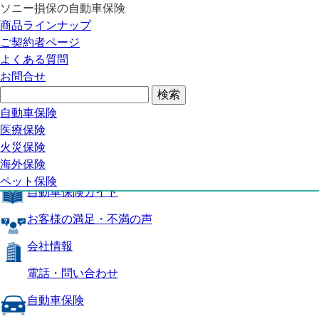
ソニー損保の自動車保険
自動車保険トップ
商品ラインナップ
商品の特長
ご契約者ページ
補償内容
よくある質問
自動車保険ガイド
お問合せ
お客様の満足・不満の声
よくある質問
自動車保険トップ
自動車保険
医療保険
商品の特長
火災保険
海外保険
補償内容
ペット保険
自動車保険ガイド
お客様の満足・不満の声
会社情報
電話・問い合わせ
自動車保険