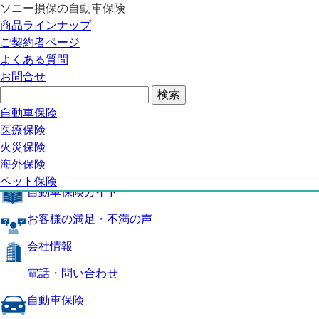
ソニー損保の自動車保険
自動車保険トップ
商品ラインナップ
商品の特長
ご契約者ページ
補償内容
よくある質問
自動車保険ガイド
お問合せ
お客様の満足・不満の声
よくある質問
自動車保険トップ
自動車保険
医療保険
商品の特長
火災保険
海外保険
補償内容
ペット保険
自動車保険ガイド
お客様の満足・不満の声
会社情報
電話・問い合わせ
自動車保険