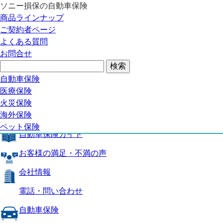
ソニー損保の自動車保険
自動車保険トップ
商品ラインナップ
商品の特長
ご契約者ページ
補償内容
よくある質問
自動車保険ガイド
お問合せ
お客様の満足・不満の声
よくある質問
自動車保険トップ
自動車保険
医療保険
商品の特長
火災保険
海外保険
補償内容
ペット保険
自動車保険ガイド
お客様の満足・不満の声
会社情報
電話・問い合わせ
自動車保険