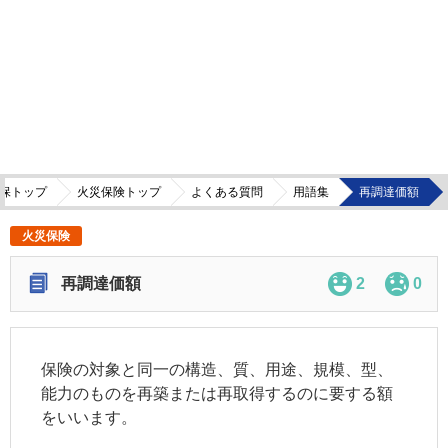
保トップ
火災保険トップ
よくある質問
用語集
再調達価額
火災保険
再調達価額
2
0
保険の対象と同一の構造、質、用途、規模、型、
能力のものを再築または再取得するのに要する額
をいいます。