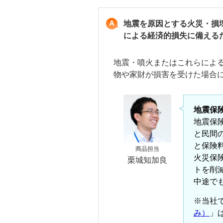
地震を原因とする火災・損
による経済的損失に備える
地震・噴火またはこれらによ
物や家財が損害を受けた場合
地震保
地震保
と民間
と保険
商品担当
火災保
栗城知加良
トを削
中途で
※当社
み）
」