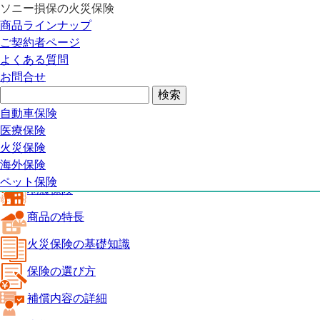
ソニー損保の火災保険
火災保険トップ
商品ラインナップ
地震保険
ご契約者ページ
商品の特長
よくある質問
火災保険の基礎知識
お問合せ
保険の選び方
補償内容の詳細
火災保険ガイド
自動車保険
見積り・申込み
医療保険
よくある質問
火災保険
火災保険トップ
海外保険
ペット保険
地震保険
商品の特長
火災保険の基礎知識
保険の選び方
補償内容の詳細