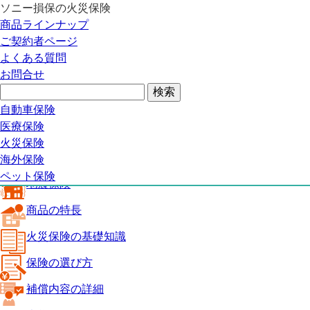
ソニー損保の火災保険
火災保険トップ
商品ラインナップ
地震保険
ご契約者ページ
商品の特長
よくある質問
火災保険の基礎知識
お問合せ
保険の選び方
補償内容の詳細
火災保険ガイド
自動車保険
見積り・申込み
医療保険
よくある質問
火災保険
火災保険トップ
海外保険
ペット保険
地震保険
商品の特長
火災保険の基礎知識
保険の選び方
補償内容の詳細