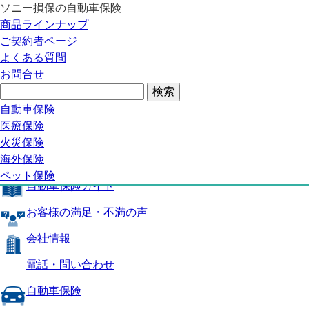
ソニー損保の自動車保険
自動車保険トップ
商品ラインナップ
商品の特長
ご契約者ページ
補償内容
よくある質問
自動車保険ガイド
お問合せ
お客様の満足・不満の声
よくある質問
自動車保険トップ
自動車保険
医療保険
商品の特長
火災保険
海外保険
補償内容
ペット保険
自動車保険ガイド
お客様の満足・不満の声
会社情報
電話・問い合わせ
自動車保険