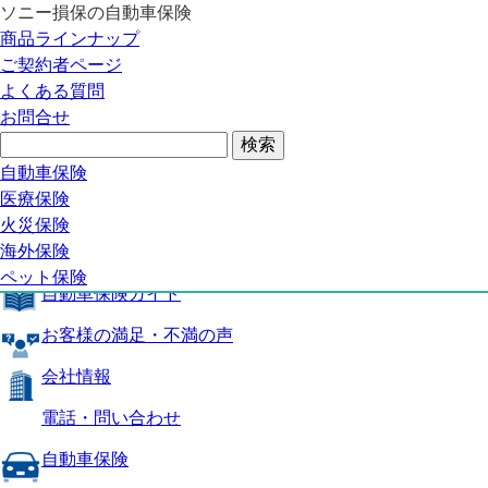
ソニー損保の自動車保険
自動車保険トップ
商品ラインナップ
商品の特長
ご契約者ページ
補償内容
よくある質問
自動車保険ガイド
お問合せ
お客様の満足・不満の声
よくある質問
自動車保険トップ
自動車保険
医療保険
商品の特長
火災保険
海外保険
補償内容
ペット保険
自動車保険ガイド
お客様の満足・不満の声
会社情報
電話・問い合わせ
自動車保険