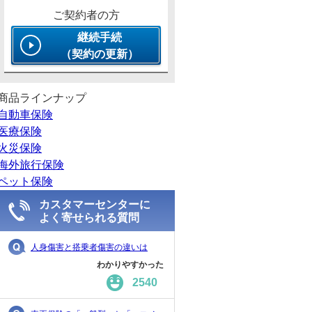
ご契約者の方
継続手続
（契約の更新）
商品ラインナップ
自動車保険
医療保険
火災保険
海外旅行保険
ペット保険
カスタマーセンターに
よく寄せられる質問
人身傷害と搭乗者傷害の違いは
わかりやすかった
2540