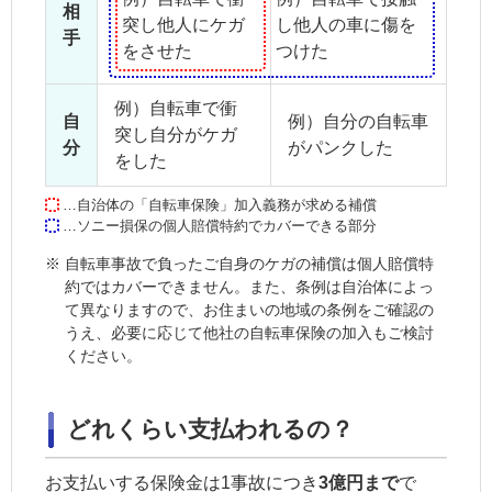
相
突し
他人にケガ
し
他人の車に傷を
手
をさせた
つけた
例）自転車で衝
自
例）自分の自転車
突し
自分がケガ
分
が
パンクした
をした
…自治体の「自転車保険」加入義務が求める補償
…ソニー損保の個人賠償特約でカバーできる部分
※
自転車事故で負ったご自身のケガの補償は個人賠償特
約ではカバーできません。また、条例は自治体によっ
て異なりますので、お住まいの地域の条例をご確認の
うえ、必要に応じて他社の自転車保険の加入もご検討
ください。
どれくらい支払われるの？
お支払いする保険金は1事故につき
3億円まで
で