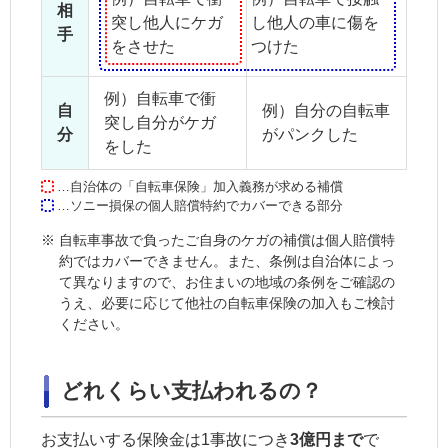
相
突し
他人にケガ
し
他人の車に傷を
手
をさせた
つけた
例）自転車で衝
自
例）自分の自転車
突し
自分がケガ
分
が
パンクした
をした
…自治体の「自転車保険」加入義務が求める補償
…ソニー損保の個人賠償特約でカバーできる部分
※
自転車事故で負ったご自身のケガの補償は個人賠償特
約ではカバーできません。また、条例は自治体によっ
て異なりますので、お住まいの地域の条例をご確認の
うえ、必要に応じて他社の自転車保険の加入もご検討
ください。
どれくらい支払われるの？
お支払いする保険金は1事故につき
3億円まで
で