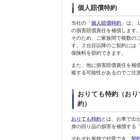
個人賠償特約
当社の「
個人賠償特約
」は、
の損害賠償責任を補償します
そのため、ご
家族
間で複数の
す。２台目以降のご契約には
保険料を節約できます。
また、他に損害賠償責任を補
複する可能性があるのでご注
おりても特約（おり
約）
おりても特約
とは、お車で出
身の回り品の損害を補償する
それぞれ単独で付帯でき、
契