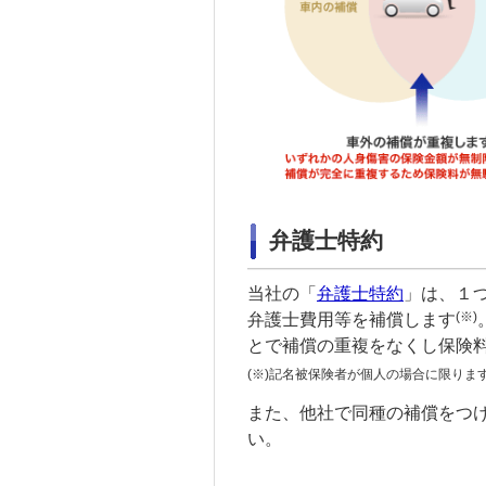
弁護士特約
当社の「
弁護士特約
」は、１
(※)
弁護士費用等を補償します
とで補償の重複をなくし保険
(※)
記名被保険者
が個人の場合に限りま
また、他社で同種の補償をつ
い。