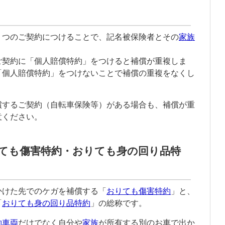
１つのご契約につけることで、
記名被保険者
とその
家族
。
ご契約に「
個人賠償特約
」をつけると補償が重複しま
「
個人賠償特約
」をつけないことで補償の重複をなくし
償するご契約（自転車保険等）がある場合も、補償が重
意ください。
ても傷害特約・おりても身の回り品特
かけた先でのケガを補償する「
おりても傷害特約
」と、
「
おりても身の回り品特約
」の総称です。
約車両
だけでなく自分や
家族
が所有する別のお車で出か