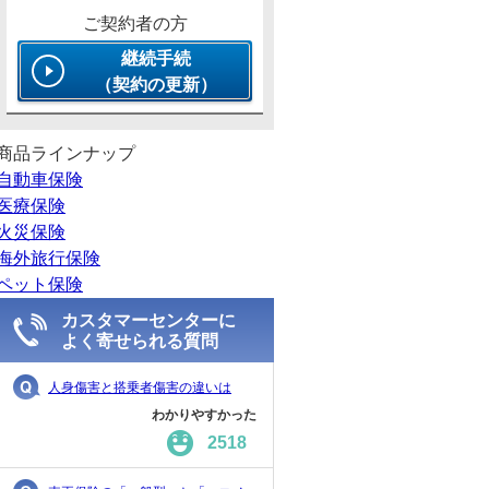
ご契約者の方
継続手続
（契約の更新）
商品ラインナップ
自動車保険
医療保険
火災保険
海外旅行保険
ペット保険
カスタマーセンターに
よく寄せられる質問
人身傷害と搭乗者傷害の違いは
わかりやすかった
2518