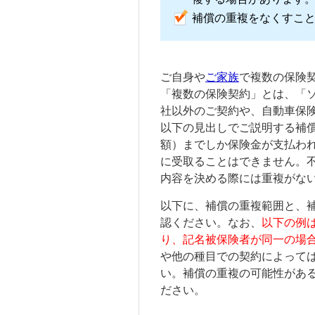
補償の重複をなくすこ
ご自身や
ご家族
で複数の保険
「複数の保険契約」とは、「
社以外のご契約や、自動車保
以下の見出しでご説明する補
額）までしか保険金が支払わ
に受取ることはできません。
内容を決める際には重複がな
以下に、補償の重複範囲と、
認ください。なお、
以下の例
り、
記名被保険者
が同一の場
や他の種目での契約によって
い。補償の重複の可能性があ
ださい。