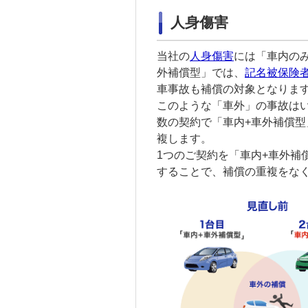
人身傷害
当社の
人身傷害
には「車内の
外補償型」では、
記名被保険
車事故も補償の対象となりま
このような「車外」の事故は
数の契約で「車内+車外補償
複します。
1つのご契約を「車内+車外補
することで、補償の重複をな