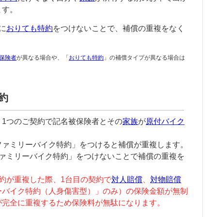
ます。
に
おりても特約
をつけないことで、補償の重複をなく
保険者
が異なる場合や、「
おりても特約
」の補償タイプが異なる場合は
。
約
、1つのご契約で
記名被保険者
とその
家族
が
原付バイク
。
ファミリーバイク特約
」をつけると補償が重複します。
ァミリーバイク特約
」をつけないことで補償の重複を
。
約が重複した際、1台目の契約で
対人賠償
、
対物賠償
ーバイク特約
（
人身傷害
型）」のみ）の保険金額が無制
が完全に重複するため保険料が無駄になります。