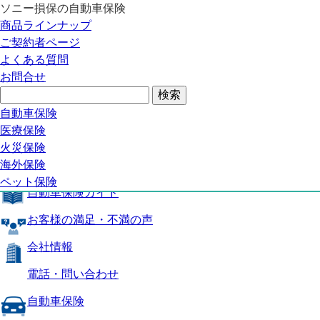
ソニー損保の自動車保険
自動車保険トップ
商品ラインナップ
商品の特長
ご契約者ページ
補償内容
よくある質問
自動車保険ガイド
お問合せ
お客様の満足・不満の声
よくある質問
自動車保険トップ
自動車保険
医療保険
商品の特長
火災保険
海外保険
補償内容
ペット保険
自動車保険ガイド
お客様の満足・不満の声
会社情報
電話・問い合わせ
自動車保険