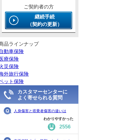
ご契約者の方
継続手続
（契約の更新）
商品ラインナップ
自動車保険
医療保険
火災保険
海外旅行保険
ペット保険
カスタマーセンターに
よく寄せられる質問
人身傷害と搭乗者傷害の違いは
わかりやすかった
2556