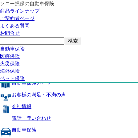
ソニー損保の自動車保険
自動車保険トップ
商品ラインナップ
商品の特長
ご契約者ページ
補償内容
よくある質問
自動車保険ガイド
お問合せ
お客様の満足・不満の声
よくある質問
自動車保険トップ
自動車保険
医療保険
商品の特長
火災保険
海外保険
補償内容
ペット保険
自動車保険ガイド
お客様の満足・不満の声
会社情報
電話・問い合わせ
自動車保険