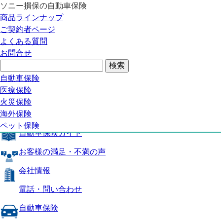
ソニー損保の自動車保険
自動車保険トップ
商品ラインナップ
商品の特長
ご契約者ページ
補償内容
よくある質問
自動車保険ガイド
お問合せ
お客様の満足・不満の声
よくある質問
自動車保険トップ
自動車保険
医療保険
商品の特長
火災保険
海外保険
補償内容
ペット保険
自動車保険ガイド
お客様の満足・不満の声
会社情報
電話・問い合わせ
自動車保険