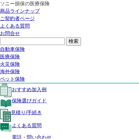
ソニー損保の医療保険
医療保険トップ
商品ラインナップ
SUREの特長
ご契約者ページ
保障内容
よくある質問
おすすめ加入例
お問合せ
保険選びガイド
見積り/手続き
よくある質問
自動車保険
医療保険トップ
医療保険
火災保険
SUREの特長
海外保険
保障内容
ペット保険
おすすめ加入例
保険選びガイド
見積り/手続き
よくある質問
電話・問い合わせ