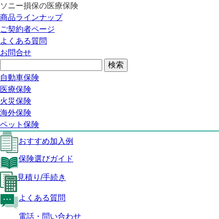
ソニー損保の医療保険
医療保険トップ
商品ラインナップ
SUREの特長
ご契約者ページ
保障内容
よくある質問
おすすめ加入例
お問合せ
保険選びガイド
見積り/手続き
よくある質問
自動車保険
医療保険トップ
医療保険
火災保険
SUREの特長
海外保険
保障内容
ペット保険
おすすめ加入例
保険選びガイド
見積り/手続き
よくある質問
電話・問い合わせ