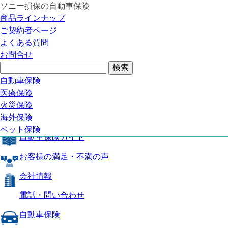
ソニー損保の自動車保険
自動車保険トップ
商品ラインナップ
商品の特長
ご契約者ページ
補償内容
よくある質問
自動車保険ガイド
お問合せ
お客様の満足・不満の声
よくある質問
自動車保険トップ
自動車保険
医療保険
商品の特長
火災保険
海外保険
補償内容
ペット保険
自動車保険ガイド
お客様の満足・不満の声
会社情報
電話・問い合わせ
自動車保険