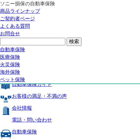
ソニー損保の自動車保険
自動車保険トップ
商品ラインナップ
商品の特長
ご契約者ページ
補償内容
よくある質問
自動車保険ガイド
お問合せ
お客様の満足・不満の声
よくある質問
自動車保険トップ
自動車保険
医療保険
商品の特長
火災保険
海外保険
補償内容
ペット保険
自動車保険ガイド
お客様の満足・不満の声
会社情報
電話・問い合わせ
自動車保険