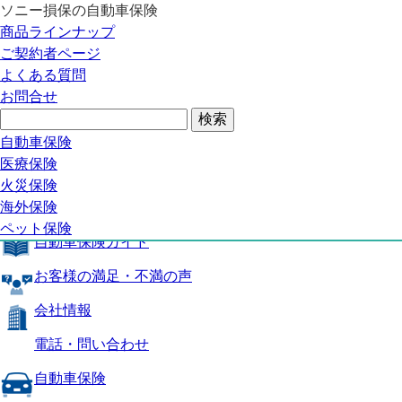
ソニー損保の自動車保険
自動車保険トップ
商品ラインナップ
商品の特長
ご契約者ページ
補償内容
よくある質問
自動車保険ガイド
お問合せ
お客様の満足・不満の声
よくある質問
自動車保険トップ
自動車保険
医療保険
商品の特長
火災保険
海外保険
補償内容
ペット保険
自動車保険ガイド
お客様の満足・不満の声
会社情報
電話・問い合わせ
自動車保険