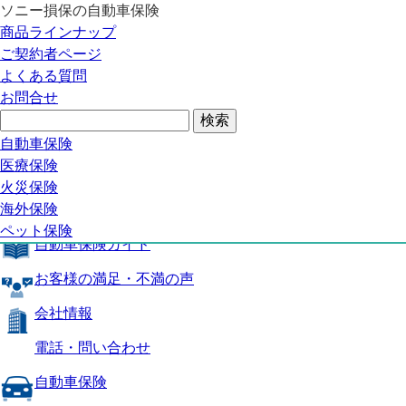
ソニー損保の自動車保険
自動車保険トップ
商品ラインナップ
商品の特長
ご契約者ページ
補償内容
よくある質問
自動車保険ガイド
お問合せ
お客様の満足・不満の声
よくある質問
自動車保険トップ
自動車保険
医療保険
商品の特長
火災保険
海外保険
補償内容
ペット保険
自動車保険ガイド
お客様の満足・不満の声
会社情報
電話・問い合わせ
自動車保険