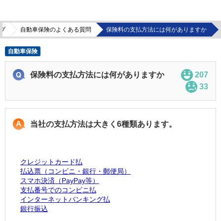
プ
自動車保険のよくある質問
保険料の支払方法には何がありますか
自動車保険
保険料の支払方法には何がありますか
207
33
当社の支払方法は大きく6種類あります。
クレジットカード払
払込票（コンビニ・銀行・郵便局）
スマホ決済（PayPay等）
支払番号でのコンビニ払
インターネットバンキング払
銀行振込