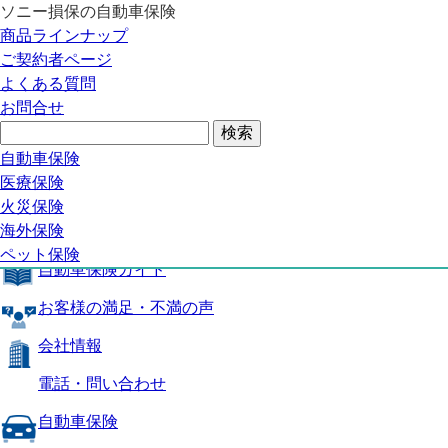
ソニー損保の自動車保険
自動車保険トップ
商品ラインナップ
商品の特長
ご契約者ページ
補償内容
よくある質問
自動車保険ガイド
お問合せ
お客様の満足・不満の声
よくある質問
自動車保険トップ
自動車保険
医療保険
商品の特長
火災保険
海外保険
補償内容
ペット保険
自動車保険ガイド
お客様の満足・不満の声
会社情報
電話・問い合わせ
自動車保険