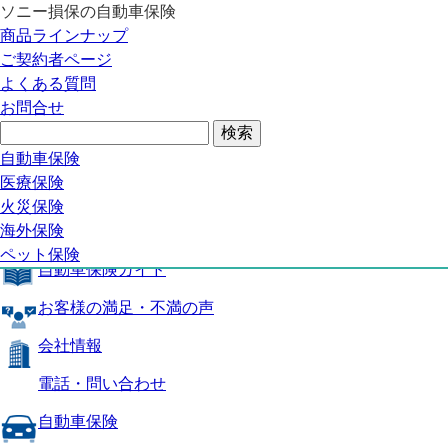
ソニー損保の自動車保険
自動車保険トップ
商品ラインナップ
商品の特長
ご契約者ページ
補償内容
よくある質問
自動車保険ガイド
お問合せ
お客様の満足・不満の声
よくある質問
自動車保険トップ
自動車保険
医療保険
商品の特長
火災保険
海外保険
補償内容
ペット保険
自動車保険ガイド
お客様の満足・不満の声
会社情報
電話・問い合わせ
自動車保険