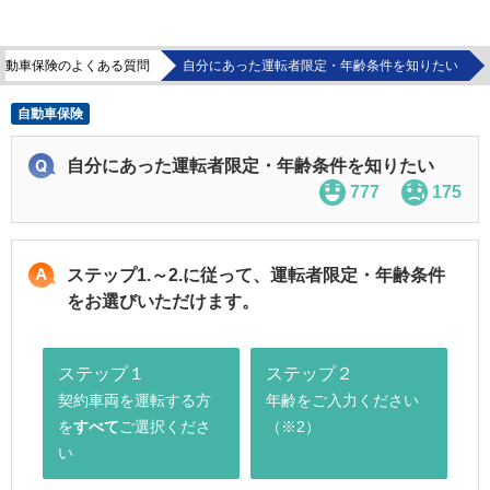
自動車保険のよくある質問
自分にあった運転者限定・年齢条件を知りたい
自動車保険
自分にあった運転者限定・年齢条件を知りたい
777
175
ステップ1.～2.に従って、運転者限定・年齢条件
をお選びいただけます。
ステップ１
ステップ２
契約車両を運転する方
年齢をご入力ください
を
すべて
ご選択くださ
（※2）
い