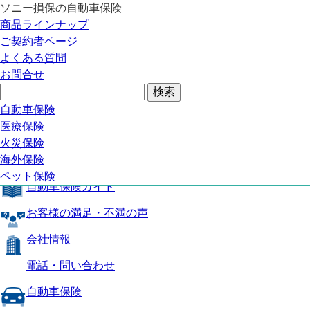
ソニー損保の自動車保険
自動車保険トップ
商品ラインナップ
商品の特長
ご契約者ページ
補償内容
よくある質問
自動車保険ガイド
お問合せ
お客様の満足・不満の声
よくある質問
自動車保険トップ
自動車保険
医療保険
商品の特長
火災保険
海外保険
補償内容
ペット保険
自動車保険ガイド
お客様の満足・不満の声
会社情報
電話・問い合わせ
自動車保険