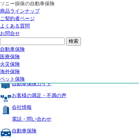
ソニー損保の自動車保険
自動車保険トップ
商品ラインナップ
商品の特長
ご契約者ページ
補償内容
よくある質問
自動車保険ガイド
お問合せ
お客様の満足・不満の声
よくある質問
自動車保険トップ
自動車保険
医療保険
商品の特長
火災保険
海外保険
補償内容
ペット保険
自動車保険ガイド
お客様の満足・不満の声
会社情報
電話・問い合わせ
自動車保険