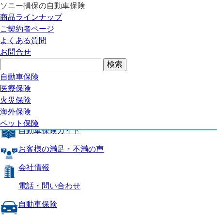
ソニー損保の自動車保険
自動車保険トップ
商品ラインナップ
商品の特長
ご契約者ページ
補償内容
よくある質問
自動車保険ガイド
お問合せ
お客様の満足・不満の声
よくある質問
自動車保険トップ
自動車保険
医療保険
商品の特長
火災保険
海外保険
補償内容
ペット保険
自動車保険ガイド
お客様の満足・不満の声
会社情報
電話・問い合わせ
自動車保険