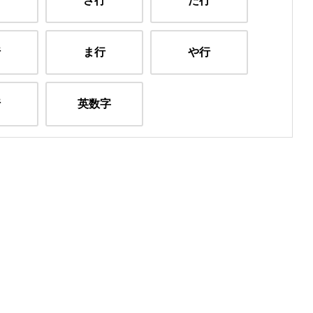
行
さ行
た行
行
ま行
や行
行
英数字