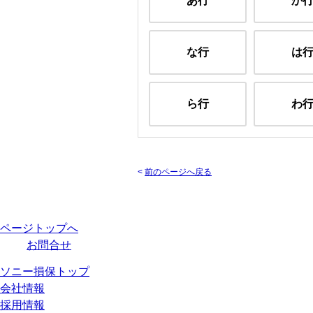
あ行
か
な行
は
ら行
わ
<
前のページへ戻る
ページトップへ
お問合せ
ソニー損保トップ
会社情報
採用情報