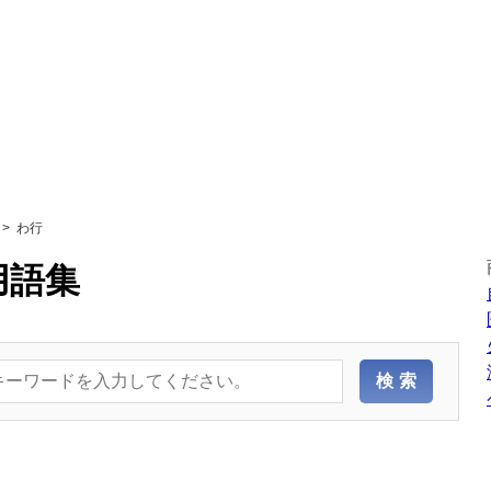
わ行
用語集