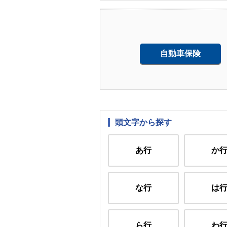
自動車保険
頭文字から探す
あ行
か
な行
は
ら行
わ