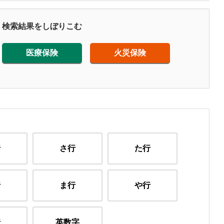
検索結果をしぼりこむ
医療保険
火災保険
行
さ行
た行
行
ま行
や行
行
英数字