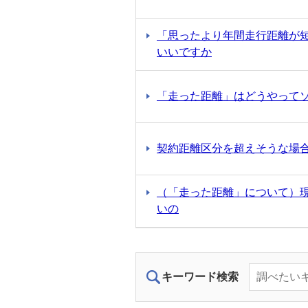
「思ったより年間走行距離が
いいですか
「走った距離」はどうやって
契約距離区分を超えそうな場
（「走った距離」について）
いの
キーワード検索