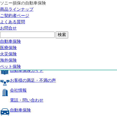
ソニー損保の自動車保険
自動車保険トップ
商品ラインナップ
商品の特長
ご契約者ページ
補償内容
よくある質問
自動車保険ガイド
お問合せ
お客様の満足・不満の声
よくある質問
自動車保険トップ
自動車保険
医療保険
商品の特長
火災保険
海外保険
補償内容
ペット保険
自動車保険ガイド
お客様の満足・不満の声
会社情報
電話・問い合わせ
自動車保険