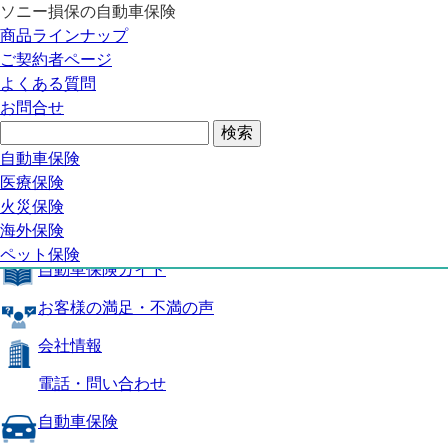
ソニー損保の自動車保険
自動車保険トップ
商品ラインナップ
商品の特長
ご契約者ページ
補償内容
よくある質問
自動車保険ガイド
お問合せ
お客様の満足・不満の声
よくある質問
自動車保険トップ
自動車保険
医療保険
商品の特長
火災保険
海外保険
補償内容
ペット保険
自動車保険ガイド
お客様の満足・不満の声
会社情報
電話・問い合わせ
自動車保険