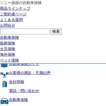
ソニー損保の自動車保険
自動車保険トップ
商品ラインナップ
商品の特長
ご契約者ページ
補償内容
よくある質問
自動車保険ガイド
お問合せ
お客様の満足・不満の声
よくある質問
自動車保険トップ
自動車保険
医療保険
商品の特長
火災保険
海外保険
補償内容
ペット保険
自動車保険ガイド
お客様の満足・不満の声
会社情報
電話・問い合わせ
自動車保険