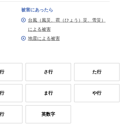
被害にあったら
台風（風災、雹（ひょう）災、雪災）
による被害
地震による被害
行
さ行
た行
行
ま行
や行
行
英数字