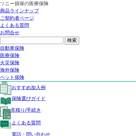
ソニー損保の医療保険
医療保険トップ
商品ラインナップ
SUREの特長
ご契約者ページ
保障内容
よくある質問
おすすめ加入例
お問合せ
保険選びガイド
見積り/手続き
よくある質問
自動車保険
医療保険トップ
医療保険
火災保険
SUREの特長
海外保険
保障内容
ペット保険
おすすめ加入例
保険選びガイド
見積り/手続き
よくある質問
電話・問い合わせ