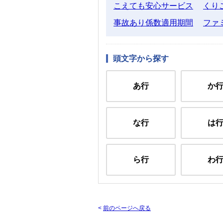
こえても安心サービス
くり
事故あり係数適用期間
ファ
頭文字から探す
あ行
か
な行
は
ら行
わ
<
前のページへ戻る