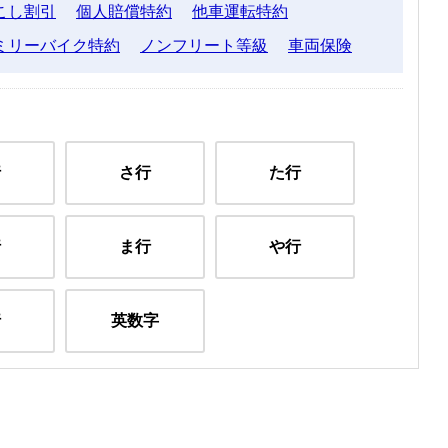
こし割引
個人賠償特約
他車運転特約
ミリーバイク特約
ノンフリート等級
車両保険
行
さ行
た行
行
ま行
や行
行
英数字