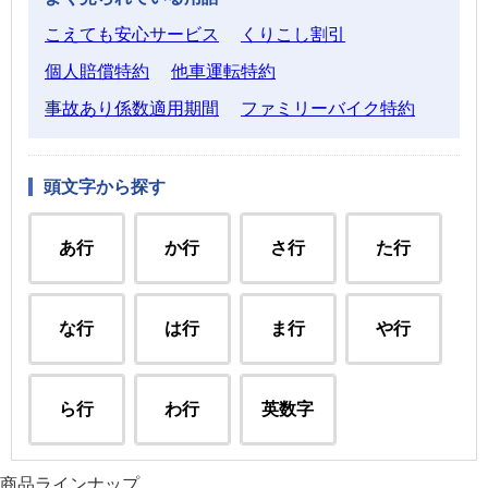
こえても安心サービス
くりこし割引
個人賠償特約
他車運転特約
事故あり係数適用期間
ファミリーバイク特約
頭文字から探す
あ行
か行
さ行
た行
な行
は行
ま行
や行
ら行
わ行
英数字
商品ラインナップ