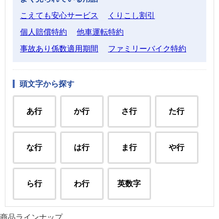
こえても安心サービス
くりこし割引
個人賠償特約
他車運転特約
事故あり係数適用期間
ファミリーバイク特約
頭文字から探す
あ行
か行
さ行
た行
な行
は行
ま行
や行
ら行
わ行
英数字
商品ラインナップ