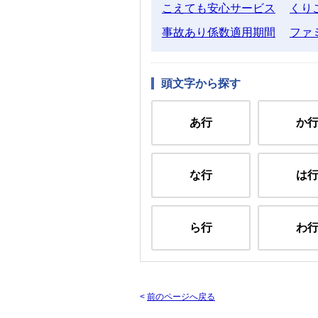
こえても安心サービス
くり
事故あり係数適用期間
ファ
頭文字から探す
あ行
か
な行
は
ら行
わ
<
前のページへ戻る