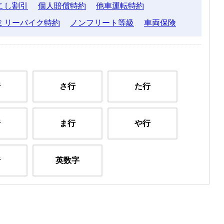
こし割引
個人賠償特約
他車運転特約
ミリーバイク特約
ノンフリート等級
車両保険
行
さ行
た行
行
ま行
や行
行
英数字