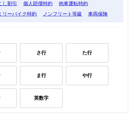
こし割引
個人賠償特約
他車運転特約
ミリーバイク特約
ノンフリート等級
車両保険
行
さ行
た行
行
ま行
や行
行
英数字