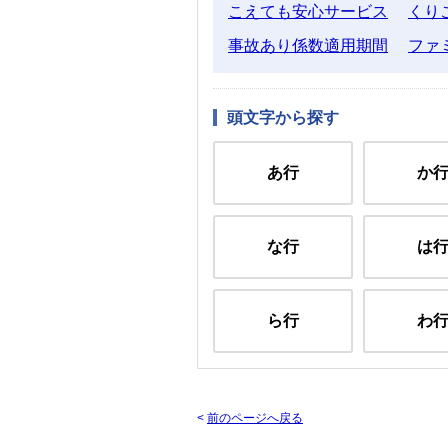
こえても安心サービス
くり
事故あり係数適用期間
ファ
頭文字から探す
あ行
か
な行
は
ら行
わ
<
前のページへ戻る