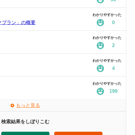
わかりやすかった
クプラン」の概要
0
わかりやすかった
2
わかりやすかった
4
わかりやすかった
199
もっと見る
検索結果をしぼりこむ