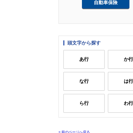
自動車保険
頭文字から探す
あ行
か
な行
は
ら行
わ
<
前のページへ戻る