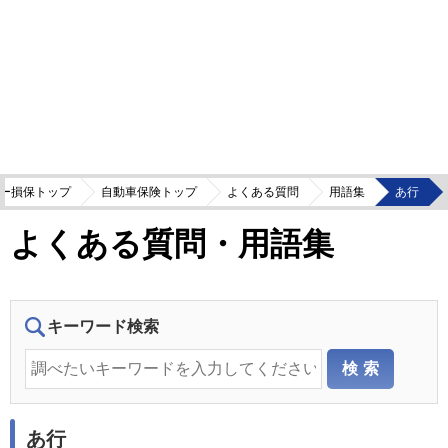
ー損保トップ
自動車保険トップ
よくある質問
用語集
あ行
よくある質問・用語集
キーワード検索
あ行