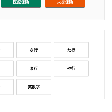
医療保険
火災保険
行
さ行
た行
行
ま行
や行
行
英数字