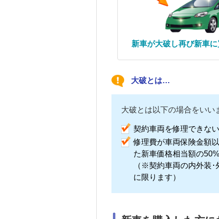
新車が大破し再び新車に
大破とは…
大破とは以下の場合をいい
契約車両
を修理できな
修理費が
車両保険
金額
た新車価格相当額の50
（※
契約車両
の内外装･
に限ります）