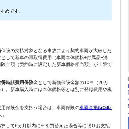
すすめです。
両保険
の支払対象となる事故により
契約車両
が大破した
金
として新車の再取得費用（車両本体価格+付属品+消
保険金額（契約時に設定した新車価格相当額）が上限で
取得時諸費用保険金
として新価保険金額の10％（20万
※）。新車購入時には本体価格等とは別に登録費用や税
費用保険金を支払う場合は、
車両保険
の
車両全損時臨時
ん。
起算して6ヵ月以内に車を買替えた場合等に限りお支払